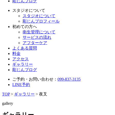
彫じんブログ
スタジオについて
スタジオについて
彫じんプロフィール
初めての方へ
衛生管理について
サービスの流れ
アフターケア
よくある質問
料金
アクセス
ギャラリー
彫じんブログ
ご予約・お問い合わせ：
099-837-3135
LINE予約
TOP
>
ギャラリー
>
夜叉
gallery
ギャラリー