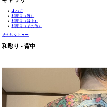
すべて
和彫り（腕）
和彫り（背中）
和彫り（その他）
その他タトゥー
和彫り - 背中