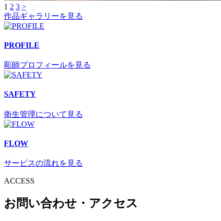
1
2
3
>
投
作品ギャラリーを見る
稿
の
PROFILE
ペ
彫師プロフィールを見る
ー
ジ
SAFETY
送
衛生管理について見る
り
FLOW
サービスの流れを見る
ACCESS
お問い合わせ・アクセス